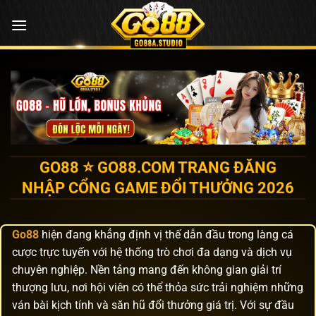
Bỏ
qua
nội
dung
GO88 ⭐️ GO88.COM TRANG ĐĂNG
NHẬP CỔNG GAME ĐỔI THƯỞNG 2026
Go88
hiện đang khẳng định vị thế dẫn đầu trong làng cá
cược trực tuyến với hệ thống trò chơi đa dạng và dịch vụ
chuyên nghiệp. Nền tảng mang đến không gian giải trí
thượng lưu, nơi hội viên có thể thỏa sức trải nghiệm những
ván bài kịch tính và săn hũ đổi thưởng giá trị. Với sự đầu