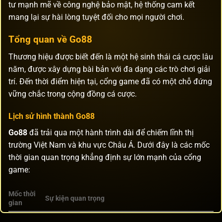
tư mạnh mẽ về công nghệ bảo mật, hệ thống cam kết
mang lại sự hài lòng tuyệt đối cho mọi người chơi.
Tổng quan về Go88
Thương hiệu được biết đến là một hệ sinh thái cá cược lâu
năm, được xây dựng bài bản với đa dạng các trò chơi giải
trí. Đến thời điểm hiện tại, cổng game đã có một chỗ đứng
vững chắc trong cộng đồng cá cược.
Lịch sử hình thành Go88
Go88
đã trải qua một hành trình dài để chiếm lĩnh thị
trường Việt Nam và khu vực Châu Á. Dưới đây là các mốc
thời gian quan trọng khẳng định sự lớn mạnh của cổng
game:
Mốc thời
Sự kiện quan trọng
gian
Năm
Chính thức ra mắt thị trường với định vị cổng game bài